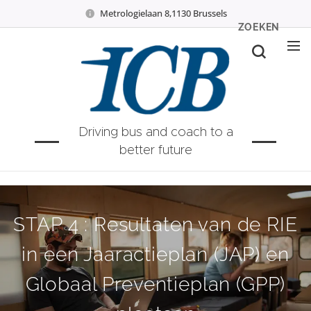
Metrologielaan 8,1130 Brussels
ZOEKEN
Driving bus and coach to a
better future
STAP 4 : Resultaten van de RIE
in een Jaaractieplan (JAP) en
Globaal Preventieplan (GPP)