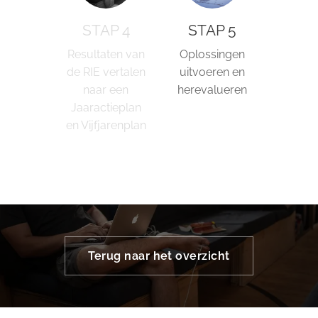
STAP 4
STAP 5
Resultaten van
Oplossingen
de RIE vertalen
uitvoeren en
naar een
herevalueren
Jaaractieplan
en Vijfjarenplan
Terug naar het overzicht