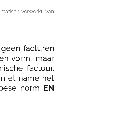
omatisch verwerkt, van
 geen facturen
ren vorm, maar
ische factuur,
(met name het
opese norm
EN