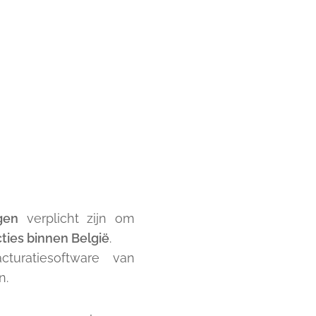
gen
verplicht zijn om
ties binnen België
.
turatiesoftware van
n.