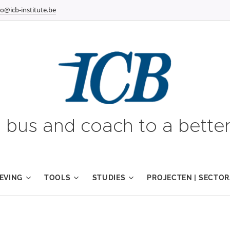
fo@icb-institute.be
g bus and coach to a better
EVING
TOOLS
STUDIES
PROJECTEN | SECTOR