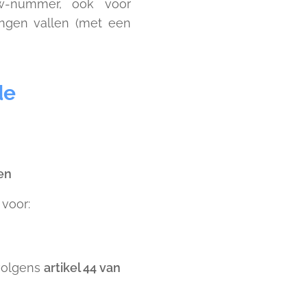
tw-nummer, ook voor
ingen vallen (met een
de
en
voor:
volgens
artikel 44 van