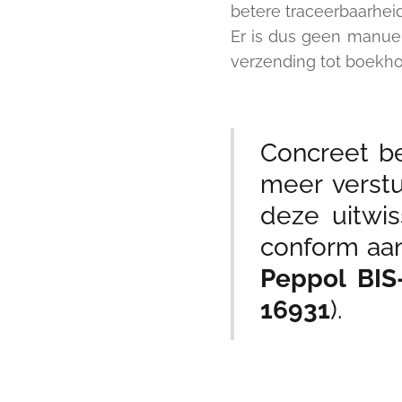
betere traceerbaarheid
Er is dus geen manuel
verzending tot boekho
Concreet b
meer verstu
deze uitwis
conform aa
Peppol BIS
16931
).