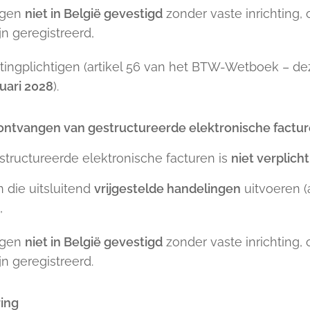
tigen
niet in België gevestigd
zonder vaste inrichting, o
n geregistreerd,
astingplichtigen (artikel 56 van het BTW-Wetboek – de
nuari 2028
).
t ontvangen van gestructureerde elektronische factu
tructureerde elektronische facturen is
niet verplicht
die uitsluitend
vrijgestelde handelingen
uitvoeren (a
,
tigen
niet in België gevestigd
zonder vaste inrichting, o
n geregistreerd.
ing