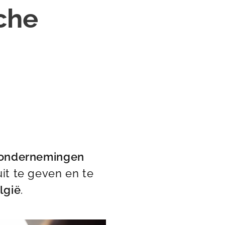
sche
e ondernemingen
it te geven en te
lgië
.