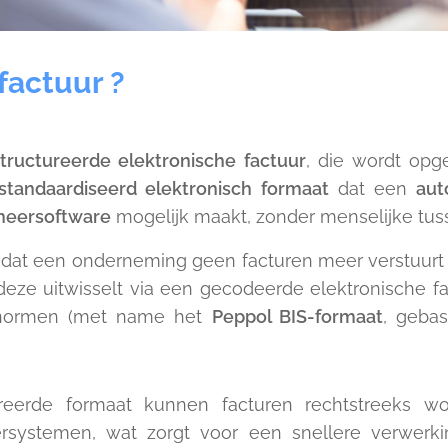
factuur ?
tructureerde elektronische factuur
, die wordt op
standaardiseerd elektronisch formaat
dat een
aut
heersoftware
mogelijk maakt, zonder menselijke tu
 dat een onderneming geen facturen meer verstuurt 
eze uitwisselt via een gecodeerde elektronische f
 normen (met name het
Peppol BIS-formaat
, geba
ureerde formaat kunnen facturen rechtstreeks w
systemen, wat zorgt voor een snellere verwerki