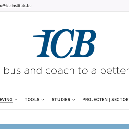
fo@icb-institute.be
g bus and coach to a better
EVING
TOOLS
STUDIES
PROJECTEN | SECTOR