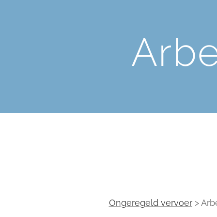
Arb
Ongeregeld vervoer
> Arb