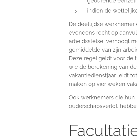
gedurende éénzelf
indien de wettelij
De deeltijdse werknemer di
eveneens recht op aanvulle
arbeidsstelsel verhoogt me
gemiddelde van zijn arbeid
Deze regel geldt voor de 
wie de berekening van de d
vakantiedienstjaar leidt 
maken op vier weken vakan
Ook werknemers die hun n
ouderschapsverlof, hebben
Facultati