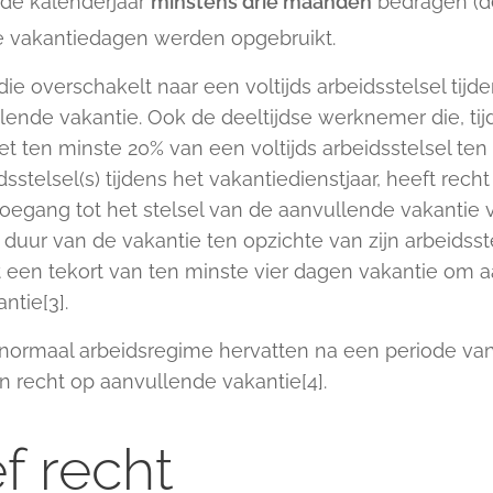
de kalenderjaar
minstens drie maanden
bedragen (de
ke vakantiedagen werden opgebruikt.
e overschakelt naar een voltijds arbeidsstelsel tijde
nde vakantie. Ook de deeltijdse werknemer die, tijde
t ten minste 20% van een voltijds arbeidsstelsel ten
sstelsel(s) tijdens het vakantiedienstjaar, heeft rech
toegang tot het stelsel van de aanvullende vakanti
uur van de vakantie ten opzichte van zijn arbeidsste
tot een tekort van ten minste vier dagen vakantie om
tie[3].
ormaal arbeidsregime hervatten na een periode van 
 recht op aanvullende vakantie[4].
ef recht