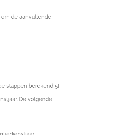
ht om de aanvullende
ee stappen berekend[5]:
nstjaar. De volgende
ntiedienstjaar