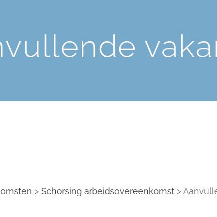
vullende vaka
komsten
>
Schorsing arbeidsovereenkomst
> Aanvull