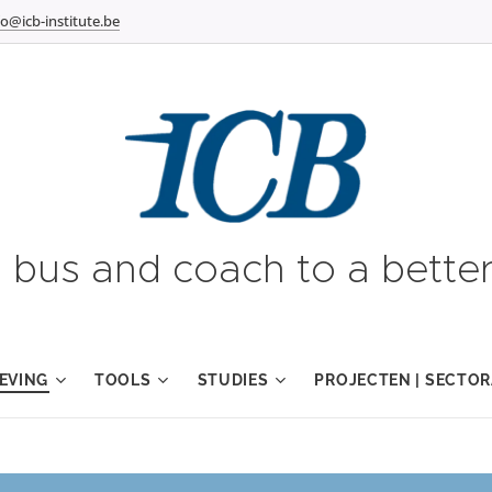
fo@icb-institute.be
g bus and coach to a better
EVING
TOOLS
STUDIES
PROJECTEN | SECTOR