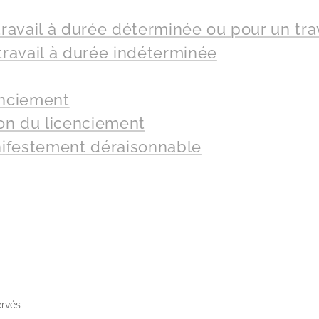
travail à durée déterminée ou pour un trav
travail à durée indéterminée
enciement
ion du licenciement
ifestement déraisonnable
ervés