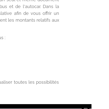
obus et de l'autocar. Dans la
ative afin de vous offrir un
ent les montants relatifs aux
s :
iser toutes les possibilités