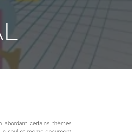
AL
en abordant certains thèmes
ans un seul et même document