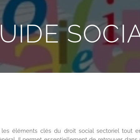
UIDE SOCI
 les éléments clés du droit social sectoriel tout 
général. Il permet essentiellement de retrouver d