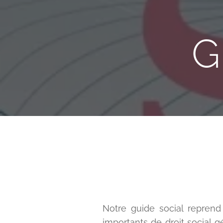
G
Notre guide social reprend
importants de droit social 