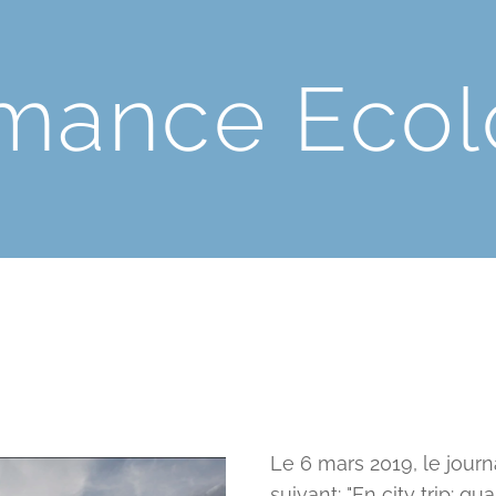
rmance Ecol
Le 6 mars 2019, le journa
suivant: "En city trip: q