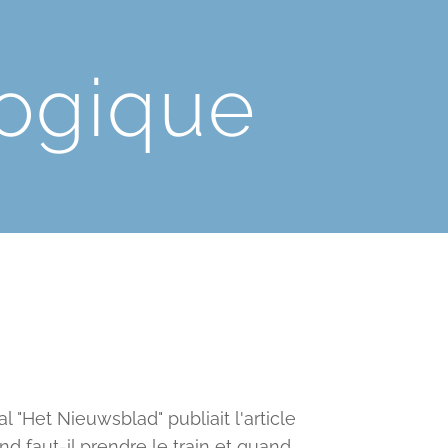
ogique
l "Het Nieuwsblad" publiait l'article
uand faut-il prendre le train et quand