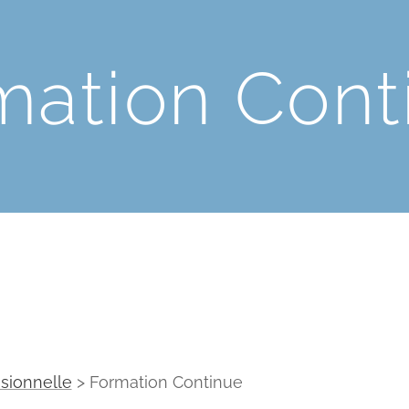
mation Cont
ssionnelle
> Formation Continue