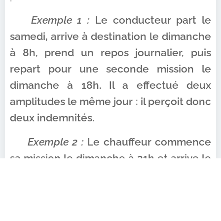
📌
Exemple 1 :
Le conducteur part le
samedi, arrive à destination le dimanche
à 8h, prend un repos journalier, puis
repart pour une seconde mission le
dimanche à 18h. Il a effectué deux
amplitudes le même jour : il perçoit donc
deux indemnités.
📌
Exemple 2 :
Le chauffeur commence
sa mission le dimanche à 21h et arrive le
lundi (jour férié) à 5h. Il n'effectue qu'une
seule amplitude : une seule indemnité
est donc due, sans préjudice d'autres