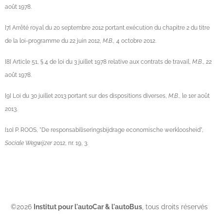
août 1978.
[7] Arrêté royal du 20 septembre 2012 portant exécution du chapitre 2 du titre
de la loi-programme du 22 juin 2012,
M.B.,
4 octobre 2012.
[8] Article 51, § 4 de loi du 3 juillet 1978 relative aux contrats de travail,
M.B
., 22
août 1978.
[9] Loi du 30 juillet 2013 portant sur des dispositions diverses,
M.B.
, le 1er août
2013.
[10] P. ROOS, "De responsabiliseringsbijdrage economische werkloosheid",
Sociale Wegwijzer
2012, nr. 19, 3.
©2026
Institut pour l'autoCar & l'autoBus
, tous droits réservés